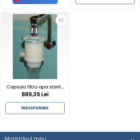
Capsula filtru apa sterila
/ mocrofiltrata -
889,35 Lei
FILTRANIOS PS1000 - Anios
INDISPONIBIL
Magazinul meu