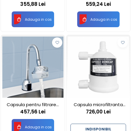
RS vertical cu bila
apei Pall QPoint QJ212
355,88 Lei
559,24 Lei
Adauga in cos
Adauga in cos
Capsula pentru filtrarea
Capsula microfiltranta
apei Pall QPoint
Demicap apa sterila 0,2
457,56 Lei
726,00 Lei
microni 60 cicluri
sterilizare, cu gat gros
sau subțire
Adauga in cos
INDISPONIBIL