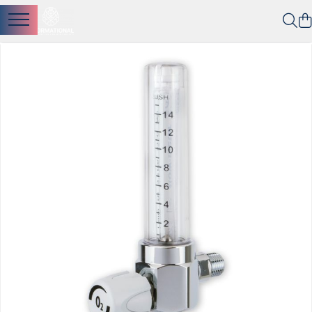
I. INSTALAȚII MEDICALE
01. Oxigenoterapie
a. Debitmetre
b. Subcategoria secundara
c. Subcategoria secundara
02. Aspiratie
a. Subcategoria secundara
b. Subcategoria secundara
c. Subcategoria secundara
03. Categoria Secundara
a. Subcategoria secundara
b. Subcategoria secundara
c. Subcategoria secundara