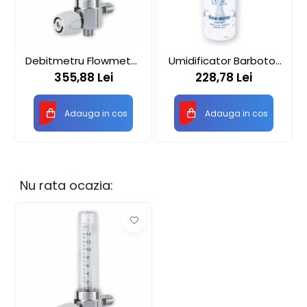
Debitmetru Flowmeter
Umidificator Barbotor
RS vertical cu bila
FLOWMETER CH200
355,88 Lei
228,78 Lei
Adauga in cos
Adauga in cos
Nu rata ocazia: