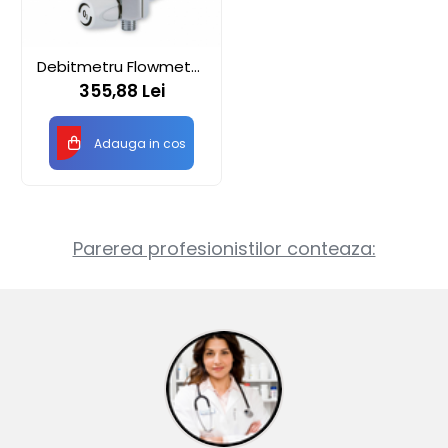
Debitmetru Flowmeter
RS vertical cu bila
355,88 Lei
Adauga in cos
Parerea profesionistilor conteaza: