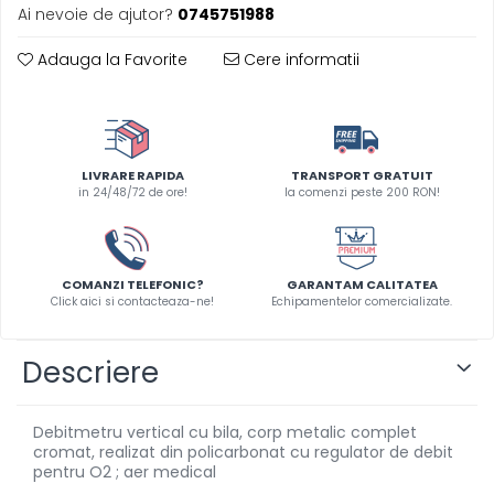
Ai nevoie de ajutor?
0745751988
Adauga la Favorite
Cere informatii
LIVRARE RAPIDA
TRANSPORT GRATUIT
in 24/48/72 de ore!
la comenzi peste 200 RON!
COMANZI TELEFONIC?
GARANTAM CALITATEA
Click aici si contacteaza-ne!
Echipamentelor comercializate.
Descriere
Debitmetru vertical cu bila, corp metalic complet
cromat, realizat din policarbonat cu regulator de debit
pentru O2 ; aer medical