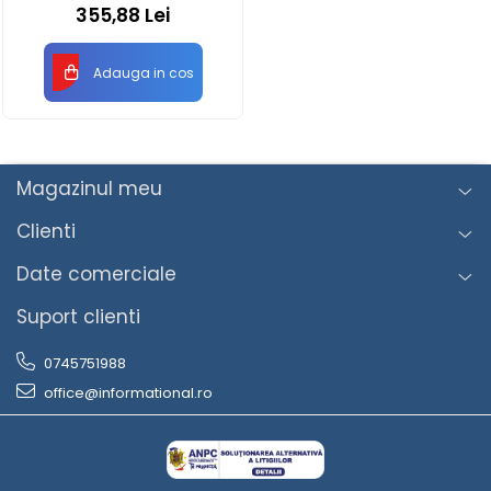
RS vertical cu bila
355,88 Lei
Adauga in cos
Magazinul meu
Clienti
Date comerciale
Suport clienti
0745751988
office@informational.ro