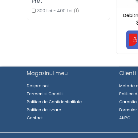
Pret
II. ECHIPAMENTE MEDICALE
300 Lei - 400 Lei
(1)
III. ACCESORII ȘI CONSUMABILE
Debit
MEDICALE
RS v
IV. ECHIPAMENTE SPECIALE
V. CONSULTANȚĂ DE SPECIALITATE
Magazinul meu
Clienti
Despre noi
Metode d
Termeni si Conditii
Politica 
Politica de Confidentialitate
Garantia
Politica de livrare
Formular
Contact
ANPC