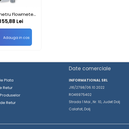
metru Flowmeter
ertical cu bila
355,88 Lei
Adauga in cos
Date comerciale
e Plata
INFORMATIONAL SRL
de Retur
J16/2798/06.10.2022
RO46975402
 Produselor
Strada 1 Mai , Nr. 10, Judet Dolj
 de Retur
Calafat, Dolj