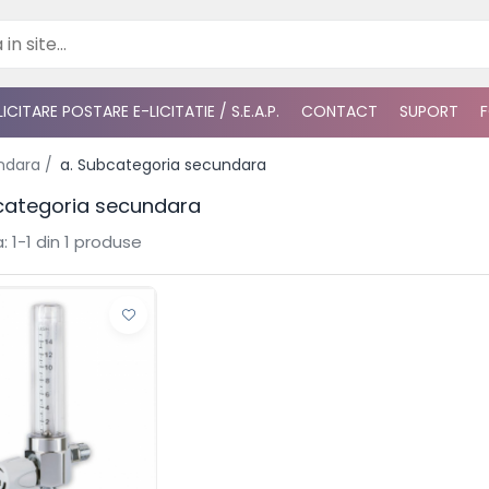
ICITARE POSTARE E-LICITATIE / S.E.A.P.
CONTACT
SUPORT
ndara /
a. Subcategoria secundara
categoria secundara
:
1-
1
din
1
produse