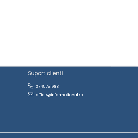
Suport clienti
0745751988
office@informational.ro