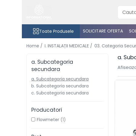
Toate Produsele
SOLICITARE OFERTA
SOL
Toate Produsele
I. INSTALAȚII MEDICALE
01. Oxigenoterapie
Home /
I. INSTALAȚII MEDICALE /
03. Categoria Secu
a. Debitmetre
a. Sub
b. Subcategoria secundara
a. Subcategoria
c. Subcategoria secundara
Afiseaza
secundara
02. Aspiratie
a. Subcategoria secundara
a. Subcategoria secundara
b. Subcategoria secundara
b. Subcategoria secundara
c. Subcategoria secundara
c. Subcategoria secundara
03. Categoria Secundara
Producatori
a. Subcategoria secundara
Flowmeter
(1)
b. Subcategoria secundara
c. Subcategoria secundara